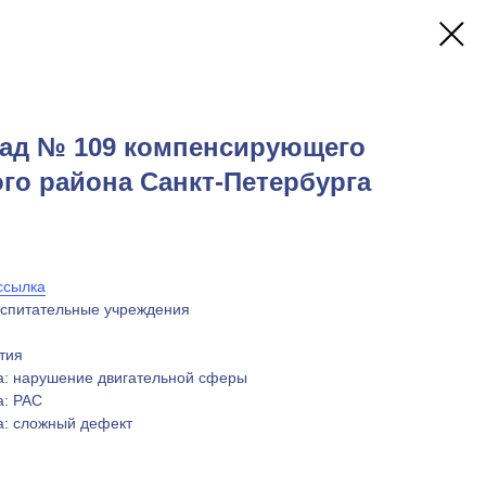
сад № 109 компенсирующего
го района Санкт-Петербурга
ссылка
оспитательные учреждения
тия
а: нарушение двигательной сферы
а: РАС
а: сложный дефект