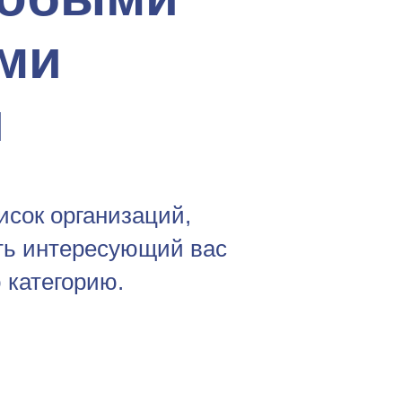
ми
и
сок организаций,
ть интересующий вас
 категорию.