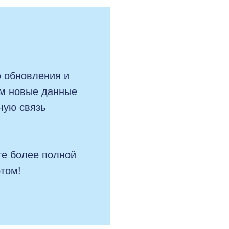
о обновления и
м новые данные
ную связь
е более полной
том!