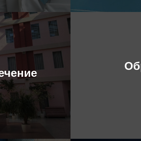
Об
ечение